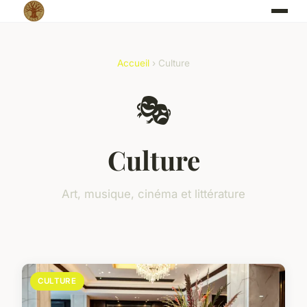
Accueil
› Culture
🎭
Culture
Art, musique, cinéma et littérature
CULTURE