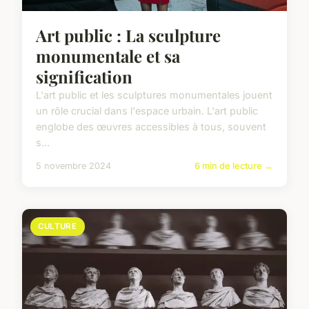
Art public : La sculpture
monumentale et sa
signification
L'art public et les sculptures monumentales jouent
un rôle crucial dans l'espace urbain. L'art public
englobe des œuvres accessibles à tous, souvent
s...
5 novembre 2024
6 min de lecture →
CULTURE