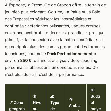
À l’opposé, la Presqu’île de Crozon offre un terrain de
jeu bien plus exigeant. Goulien, La Palue ou la Baie
des Trépassées séduisent les intermédiaires et
confirmés : déferlantes puissantes, vagues creuses,
environnement brut. Le décor est grandiose, presque
primitif, et la connexion avec la nature immédiate. Ici,
on ne rigole plus : les camps proposent des formules
techniques, comme le
Pack Perfectionnement
à
environ
850 €
, qui inclut analyse vidéo, coaching
personnalisé et sessions en conditions réelles. Ce
n’est plus du surf, c’est de la performance.
💶
🏄
🌊
Budg
⛺
📍 Zone
Nive
Type
et
Ambia
géograp
au
de
moye