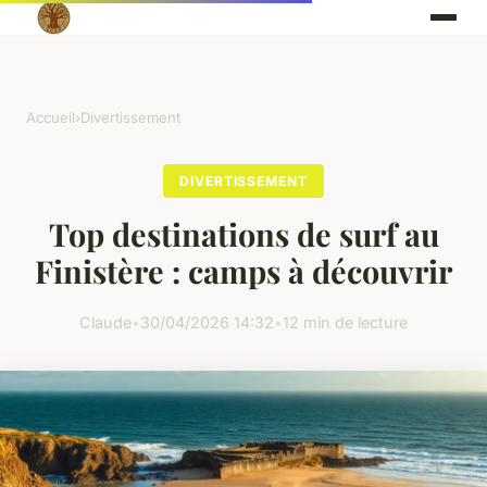
Accueil
›
Divertissement
DIVERTISSEMENT
Top destinations de surf au
Finistère : camps à découvrir
Claude
•
30/04/2026 14:32
•
12 min de lecture