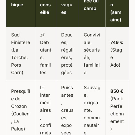
nce du
hique
cons
vagu
n
camp
eillé
es
(sem
aine)
Sud
👶
Douc
Convivi
Finistère
Déb
es,
ale,
749 €
(La
utant
réguli
sécuris
(Stag
Torche,
s,
ères,
ée,
e
Pors
famil
proté
familial
Ado)
Carn)
les
gées
e
📈
Puiss
Sauvag
Presqu’îl
850 €
Inter
antes
e,
e de
(Pack
médi
,
exigea
Crozon
Perfe
aires
creus
nte,
(Goulien
ctionn
,
es,
commu
, La
ement
confi
expo
nautair
Palue)
)
rmés
sées
e