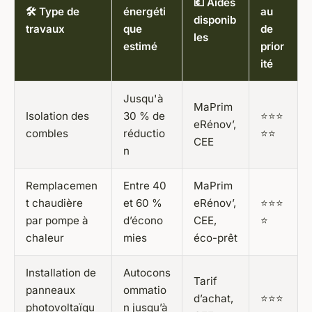
💶 Aides
🛠️ Type de
énergéti
au
disponib
travaux
que
de
les
estimé
prior
ité
Jusqu'à
MaPrim
Isolation des
30 % de
⭐⭐⭐
eRénov’,
combles
réductio
⭐⭐
CEE
n
Remplacemen
Entre 40
MaPrim
t chaudière
et 60 %
eRénov’,
⭐⭐⭐
par pompe à
d’écono
CEE,
⭐
chaleur
mies
éco-prêt
Installation de
Autocons
Tarif
panneaux
ommatio
d’achat,
⭐⭐⭐
photovoltaïqu
n jusqu’à