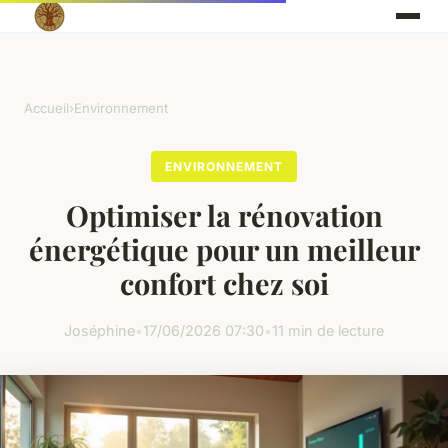
Accueil
›
Environnement
ENVIRONNEMENT
Optimiser la rénovation
énergétique pour un meilleur
confort chez soi
Joséphine
•
17/06/2026 07:30
•
11 min de lecture