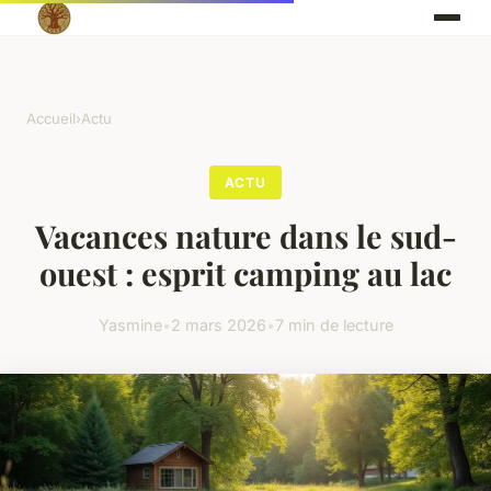
Accueil
›
Actu
ACTU
Vacances nature dans le sud-
ouest : esprit camping au lac
Yasmine
•
2 mars 2026
•
7 min de lecture