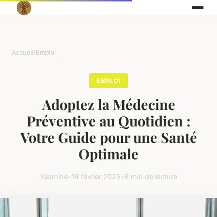
Accueil
›
Emploi
EMPLOI
Adoptez la Médecine
Préventive au Quotidien :
Votre Guide pour une Santé
Optimale
Yasmine
•
18 février 2025
•
6 min de lecture