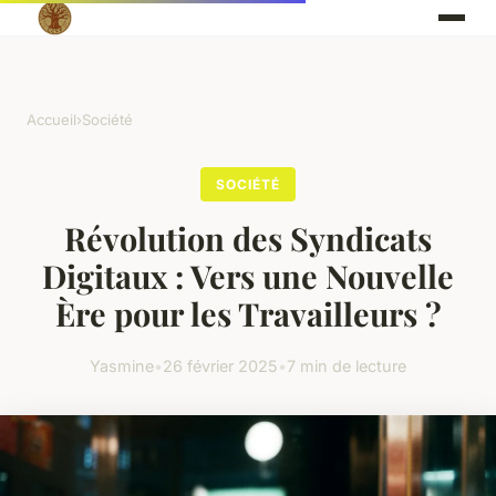
Accueil
›
Société
SOCIÉTÉ
Révolution des Syndicats
Digitaux : Vers une Nouvelle
Ère pour les Travailleurs ?
Yasmine
•
26 février 2025
•
7 min de lecture